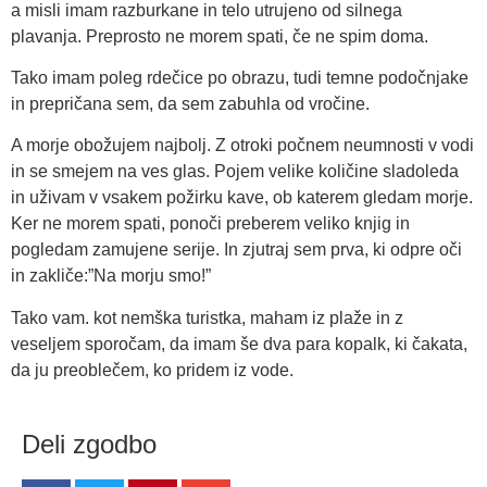
a misli imam razburkane in telo utrujeno od silnega
plavanja. Preprosto ne morem spati, če ne spim doma.
Tako imam poleg rdečice po obrazu, tudi temne podočnjake
in prepričana sem, da sem zabuhla od vročine.
A morje obožujem najbolj. Z otroki počnem neumnosti v vodi
in se smejem na ves glas. Pojem velike količine sladoleda
in uživam v vsakem požirku kave, ob katerem gledam morje.
Ker ne morem spati, ponoči preberem veliko knjig in
pogledam zamujene serije. In zjutraj sem prva, ki odpre oči
in zakliče:”Na morju smo!”
Tako vam. kot nemška turistka, maham iz plaže in z
veseljem sporočam, da imam še dva para kopalk, ki čakata,
da ju preoblečem, ko pridem iz vode.
Deli zgodbo