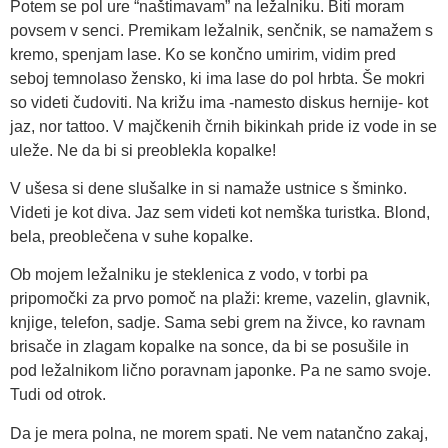
Potem se pol ure “naštimavam” na ležalniku. Biti moram
povsem v senci. Premikam ležalnik, senčnik, se namažem s
kremo, spenjam lase. Ko se končno umirim, vidim pred
seboj temnolaso žensko, ki ima lase do pol hrbta. Še mokri
so videti čudoviti. Na križu ima -namesto diskus hernije- kot
jaz, nor tattoo. V majčkenih črnih bikinkah pride iz vode in se
uleže. Ne da bi si preoblekla kopalke!
V ušesa si dene slušalke in si namaže ustnice s šminko.
Videti je kot diva. Jaz sem videti kot nemška turistka. Blond,
bela, preoblečena v suhe kopalke.
Ob mojem ležalniku je steklenica z vodo, v torbi pa
pripomočki za prvo pomoč na plaži: kreme, vazelin, glavnik,
knjige, telefon, sadje. Sama sebi grem na živce, ko ravnam
brisače in zlagam kopalke na sonce, da bi se posušile in
pod ležalnikom lično poravnam japonke. Pa ne samo svoje.
Tudi od otrok.
Da je mera polna, ne morem spati. Ne vem natančno zakaj,