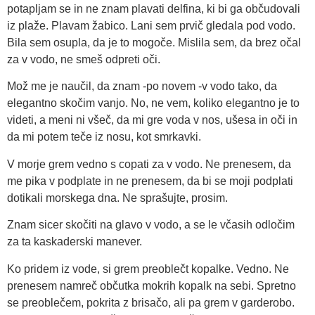
potapljam se in ne znam plavati delfina, ki bi ga občudovali
iz plaže. Plavam žabico. Lani sem prvič gledala pod vodo.
Bila sem osupla, da je to mogoče. Mislila sem, da brez očal
za v vodo, ne smeš odpreti oči.
Mož me je naučil, da znam -po novem -v vodo tako, da
elegantno skočim vanjo. No, ne vem, koliko elegantno je to
videti, a meni ni všeč, da mi gre voda v nos, ušesa in oči in
da mi potem teče iz nosu, kot smrkavki.
V morje grem vedno s copati za v vodo. Ne prenesem, da
me pika v podplate in ne prenesem, da bi se moji podplati
dotikali morskega dna. Ne sprašujte, prosim.
Znam sicer skočiti na glavo v vodo, a se le včasih odločim
za ta kaskaderski manever.
Ko pridem iz vode, si grem preoblečt kopalke. Vedno. Ne
prenesem namreč občutka mokrih kopalk na sebi. Spretno
se preoblečem, pokrita z brisačo, ali pa grem v garderobo.