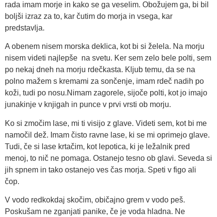
rada imam morje in kako se ga veselim. Obožujem ga, bi bil
boljši izraz za to, kar čutim do morja in vsega, kar
predstavlja.
A obenem nisem morska deklica, kot bi si želela. Na morju
nisem videti najlepše na svetu. Ker sem zelo bele polti, sem
po nekaj dneh na morju rdečkasta. Kljub temu, da se na
polno mažem s kremami za sončenje, imam rdeč nadih po
koži, tudi po nosu.Nimam zagorele, sijoče polti, kot jo imajo
junakinje v knjigah in punce v prvi vrsti ob morju.
Ko si zmočim lase, mi ti visijo z glave. Videti sem, kot bi me
namočil dež. Imam čisto ravne lase, ki se mi oprimejo glave.
Tudi, če si lase krtačim, kot lepotica, ki je ležalnik pred
menoj, to nič ne pomaga. Ostanejo tesno ob glavi. Seveda si
jih spnem in tako ostanejo ves čas morja. Speti v figo ali
čop.
V vodo redkokdaj skočim, običajno grem v vodo peš.
Poskušam ne zganjati panike, če je voda hladna. Ne