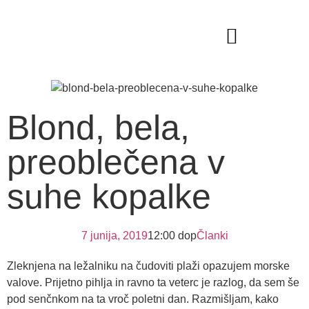
VODITELJICA DOGODKOV
Blond, bela,
preoblečena v
suhe kopalke
7 junija, 2019
12:00 dop
Članki
Zleknjena na ležalniku na čudoviti plaži opazujem morske
valove. Prijetno pihlja in ravno ta veterc je razlog, da sem še
pod senčnkom na ta vroč poletni dan. Razmišljam, kako