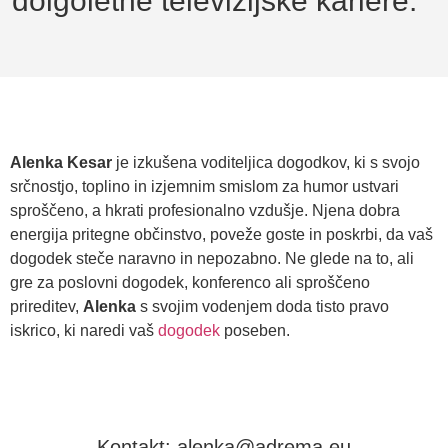
dolgoletne televizijske kariere."
Alenka Kesar
je izkušena voditeljica dogodkov, ki s svojo
srčnostjo, toplino in izjemnim smislom za humor ustvari
sproščeno, a hkrati profesionalno vzdušje. Njena dobra
energija pritegne občinstvo, poveže goste in poskrbi, da vaš
dogodek steče naravno in nepozabno. Ne glede na to, ali
gre za poslovni dogodek, konferenco ali sproščeno
prireditev,
Alenka
s svojim vodenjem doda tisto pravo
iskrico, ki naredi vaš
dogodek
poseben.
Kontakt: alenka@adrema.eu