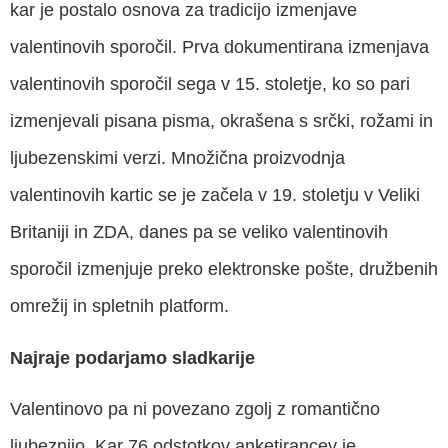
kar je postalo osnova za tradicijo izmenjave
valentinovih sporočil. Prva dokumentirana izmenjava
valentinovih sporočil sega v 15. stoletje, ko so pari
izmenjevali pisana pisma, okrašena s srčki, rožami in
ljubezenskimi verzi. Množična proizvodnja
valentinovih kartic se je začela v 19. stoletju v Veliki
Britaniji in ZDA, danes pa se veliko valentinovih
sporočil izmenjuje preko elektronske pošte, družbenih
omrežij in spletnih platform.
Najraje podarjamo sladkarije
Valentinovo pa ni povezano zgolj z romantično
ljubeznijo. Kar 76 odstotkov anketirancev je