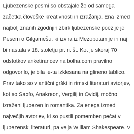
Ljubezenske pesmi so obstajale že od samega
začetka človeške kreativnosti in izražanja. Ena izmed
najbolj znanih zgodnjih zbirk ljubezenske poezije je
Pesem o Gilgamešu, ki izvira iz Mezopotamije in naj
bi nastala v 18. stoletju pr. n. št. Kot je skoraj 70
odstotkov anketirancev na bolha.com pravilno
odgovorilo, je bila le-ta izklesana na glineno tablico.
Prav tako so v antični grški in rimski literaturi avtorjev,
kot so Sapfo, Anakreon, Vergilij in Ovidij, močno
izraženi ljubezen in romantika. Za enega izmed
največjih avtorjev, ki so pustili pomemben pečat v
ljubezenski literaturi, pa velja William Shakespeare. V