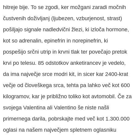
hitreje bije. To se zgodi, ker možgani zaradi močnih
čustvenih doživljanj (ljubezen, vzburjenost, strast)
pošiljajo signale nadledvični žlezi, ki izloča hormone,
kot so adrenalin, epinefrin in norepinefrin, ki
pospešijo srčni utrip in krvni tlak ter povečajo pretok
krvi po telesu. 85 odstotkov anketirancev je vedelo,
da ima največje srce modri kit, in sicer kar 2400-krat
večje od človeškega srca, tehta pa lahko več kot 600
kilogramov, kar je približno toliko kot avtomobil. Če za
svojega Valentina ali Valentino še niste našli
primernega darila, pobrskajte med več kot 1.300.000
oglasi na našem največjem spletnem oglasniku