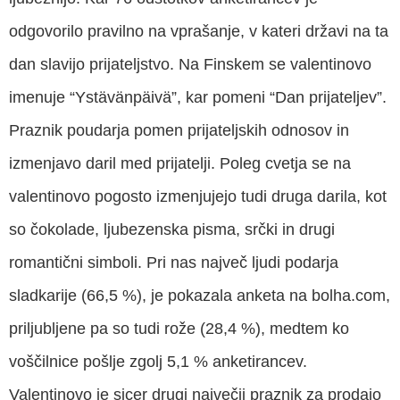
odgovorilo pravilno na vprašanje, v kateri državi na ta
dan slavijo prijateljstvo. Na Finskem se valentinovo
imenuje “Ystävänpäivä”, kar pomeni “Dan prijateljev”.
Praznik poudarja pomen prijateljskih odnosov in
izmenjavo daril med prijatelji. Poleg cvetja se na
valentinovo pogosto izmenjujejo tudi druga darila, kot
so čokolade, ljubezenska pisma, srčki in drugi
romantični simboli. Pri nas največ ljudi podarja
sladkarije (66,5 %), je pokazala anketa na bolha.com,
priljubljene pa so tudi rože (28,4 %), medtem ko
voščilnice pošlje zgolj 5,1 % anketirancev.
Valentinovo je sicer drugi največji praznik za prodajo