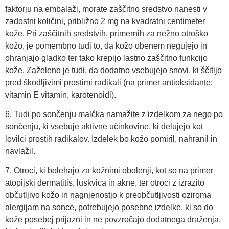
faktorju na embalaži, morate zaščitno sredstvo nanesti v
zadostni količini, približno 2 mg na kvadratni centimeter
kože. Pri zaščitnih sredstvih, primernih za nežno otroško
kožo, je pomembno tudi to, da kožo obenem negujejo in
ohranjajo gladko ter tako krepijo lastno zaščitno funkcijo
kože. Zaželeno je tudi, da dodatno vsebujejo snovi, ki ščitijo
pred škodljivimi prostimi radikali (na primer antioksidante:
vitamin E vitamin, karotenoidi).
6. Tudi po sončenju malčka namažite z izdelkom za nego po
sončenju, ki vsebuje aktivne učinkovine, ki delujejo kot
lovilci prostih radikalov. Izdelek bo kožo pomiril, nahranil in
navlažil.
7. Otroci, ki bolehajo za kožnimi obolenji, kot so na primer
atopijski dermatitis, luskvica in akne, ter otroci z izrazito
občutljivo kožo in nagnjenostjo k preobčutljivosti oziroma
alergijam na sonce, potrebujejo posebne izdelke, ki so do
kože posebej prijazni in ne povzročajo dodatnega draženja.