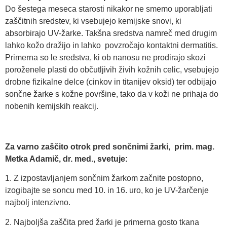
Do šestega meseca starosti nikakor ne smemo uporabljati
zaščitnih sredstev, ki vsebujejo kemijske snovi, ki
absorbirajo UV-žarke. Takšna sredstva namreč med drugim
lahko kožo dražijo in lahko povzročajo kontaktni dermatitis.
Primerna so le sredstva, ki ob nanosu ne prodirajo skozi
poroženele plasti do občutljivih živih kožnih celic, vsebujejo
drobne fizikalne delce (cinkov in titanijev oksid) ter odbijajo
sončne žarke s kožne površine, tako da v koži ne prihaja do
nobenih kemijskih reakcij.
Za varno zaščito otrok pred sončnimi žarki, prim. mag.
Metka Adamič, dr. med., svetuje:
1. Z izpostavljanjem sončnim žarkom začnite postopno,
izogibajte se soncu med 10. in 16. uro, ko je UV-žarčenje
najbolj intenzivno.
2. Najboljša zaščita pred žarki je primerna gosto tkana