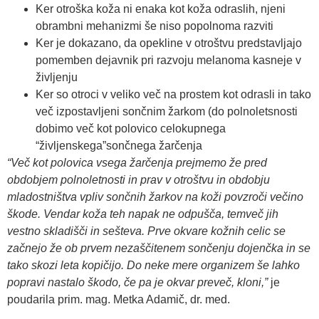
Ker otroška koža ni enaka kot koža odraslih, njeni
obrambni mehanizmi še niso popolnoma razviti
Ker je dokazano, da opekline v otroštvu predstavljajo
pomemben dejavnik pri razvoju melanoma kasneje v
življenju
Ker so otroci v veliko več na prostem kot odrasli in tako
več izpostavljeni sončnim žarkom (do polnoletsnosti
dobimo več kot polovico celokupnega
“življenskega”sončnega žarčenja
“Več kot polovica vsega žarčenja prejmemo že pred
obdobjem polnoletnosti in prav v otroštvu in obdobju
mladostništva vpliv sončnih žarkov na koži povzroči večino
škode. Vendar koža teh napak ne odpušča, temveč jih
vestno skladišči in sešteva. Prve okvare kožnih celic se
začnejo že ob prvem nezaščitenem sončenju dojenčka in se
tako skozi leta kopičijo. Do neke mere organizem še lahko
popravi nastalo škodo, če pa je okvar preveč, kloni,”
je
poudarila prim. mag. Metka Adamič, dr. med.