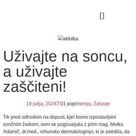
VODITELJICA DOGODKOV
Uživajte na soncu,
a uživajte
zaščiteni!
19 julija, 2024
7:01 pop
Intervju
,
Zdravje
Tik pred odhodom na dopust, kjer bomo izpostavljeni
sončnim žarkom, sem se pogovarjala z prim mag. Metka
Adamič, dr.med., vrhunsko dermatologinjo, ki je potrdila, da