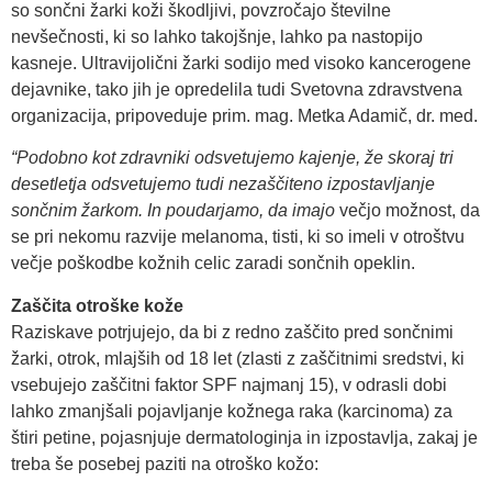
so sončni žarki koži škodljivi, povzročajo številne
nevšečnosti, ki so lahko takojšnje, lahko pa nastopijo
kasneje. Ultravijolični žarki sodijo med visoko kancerogene
dejavnike, tako jih je opredelila tudi Svetovna zdravstvena
organizacija, pripoveduje prim. mag. Metka Adamič, dr. med.
“Podobno kot zdravniki odsvetujemo kajenje, že skoraj tri
desetletja odsvetujemo tudi nezaščiteno izpostavljanje
sončnim žarkom. In poudarjamo, da imajo
večjo možnost, da
se pri nekomu razvije melanoma, tisti, ki so imeli v otroštvu
večje poškodbe kožnih celic zaradi sončnih opeklin.
Zaščita otroške kože
Raziskave potrjujejo, da bi z redno zaščito pred sončnimi
žarki, otrok, mlajših od 18 let (zlasti z zaščitnimi sredstvi, ki
vsebujejo zaščitni faktor SPF najmanj 15), v odrasli dobi
lahko zmanjšali pojavljanje kožnega raka (karcinoma) za
štiri petine, pojasnjuje dermatologinja in izpostavlja, zakaj je
treba še posebej paziti na otroško kožo: