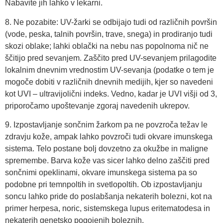
Nabavite jih lahko v lekarni.
8. Ne pozabite: UV-žarki se odbijajo tudi od različnih površin
(vode, peska, talnih površin, trave, snega) in prodiranjo tudi
skozi oblake; lahki oblački na nebu nas popolnoma nič ne
ščitijo pred sevanjem. Zaščito pred UV-sevanjem prilagodite
lokalnim dnevnim vrednostim UV-sevanja (podatke o tem je
mogoče dobiti v različnih dnevnih medijih, kjer so navedeni
kot UVI – ultravijolični indeks. Vedno, kadar je UVI višji od 3,
priporočamo upoštevanje zgoraj navedenih ukrepov.
9. Izpostavljanje sončnim žarkom pa ne povzroča težav le
zdravju kože, ampak lahko povzroči tudi okvare imunskega
sistema. Telo postane bolj dovzetno za okužbe in maligne
spremembe. Barva kože vas sicer lahko delno zaščiti pred
sončnimi opeklinami, okvare imunskega sistema pa so
podobne pri temnpoltih in svetlopoltih. Ob izpostavljanju
soncu lahko pride do poslabšanja nekaterih bolezni, kot na
primer herpesa, noric, sistemskega lupus eritematodesa in
nekaterih genetsko pogojenih boleznih.