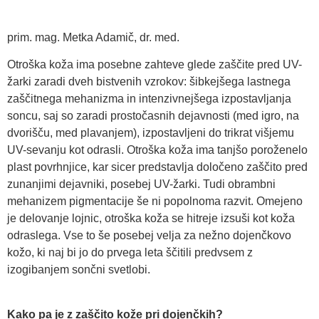
prim. mag. Metka Adamič, dr. med.
Otroška koža ima posebne zahteve glede zaščite pred UV-
žarki zaradi dveh bistvenih vzrokov: šibkejšega lastnega
zaščitnega mehanizma in intenzivnejšega izpostavljanja
soncu, saj so zaradi prostočasnih dejavnosti (med igro, na
dvorišču, med plavanjem), izpostavljeni do trikrat višjemu
UV-sevanju kot odrasli. Otroška koža ima tanjšo poroženelo
plast povrhnjice, kar sicer predstavlja določeno zaščito pred
zunanjimi dejavniki, posebej UV-žarki. Tudi obrambni
mehanizem pigmentacije še ni popolnoma razvit. Omejeno
je delovanje lojnic, otroška koža se hitreje izsuši kot koža
odraslega. Vse to še posebej velja za nežno dojenčkovo
kožo, ki naj bi jo do prvega leta ščitili predvsem z
izogibanjem sončni svetlobi.
Kako pa je z zaščito kože pri dojenčkih?