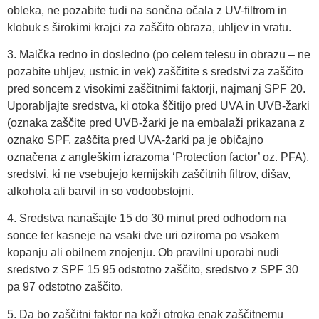
obleka, ne pozabite tudi na sončna očala z UV-filtrom in
klobuk s širokimi krajci za zaščito obraza, uhljev in vratu.
3. Malčka redno in dosledno (po celem telesu in obrazu – ne
pozabite uhljev, ustnic in vek) zaščitite s sredstvi za zaščito
pred soncem z visokimi zaščitnimi faktorji, najmanj SPF 20.
Uporabljajte sredstva, ki otoka ščitijo pred UVA in UVB-žarki
(oznaka zaščite pred UVB-žarki je na embalaži prikazana z
oznako SPF, zaščita pred UVA-žarki pa je običajno
označena z angleškim izrazoma ‘Protection factor’ oz. PFA),
sredstvi, ki ne vsebujejo kemijskih zaščitnih filtrov, dišav,
alkohola ali barvil in so vodoobstojni.
4. Sredstva nanašajte 15 do 30 minut pred odhodom na
sonce ter kasneje na vsaki dve uri oziroma po vsakem
kopanju ali obilnem znojenju. Ob pravilni uporabi nudi
sredstvo z SPF 15 95 odstotno zaščito, sredstvo z SPF 30
pa 97 odstotno zaščito.
5. Da bo zaščitni faktor na koži otroka enak zaščitnemu