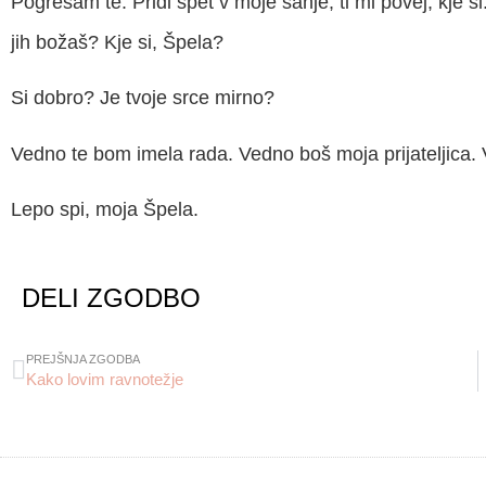
Pogrešam te. Pridi spet v moje sanje, ti mi povej, kje 
jih božaš? Kje si, Špela?
Si dobro? Je tvoje srce mirno?
Vedno te bom imela rada. Vedno boš moja prijateljica.
Lepo spi, moja Špela.
DELI ZGODBO
PREJŠNJA ZGODBA
Kako lovim ravnotežje