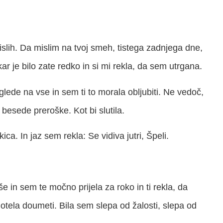
islih. Da mislim na tvoj smeh, tistega zadnjega dne,
ar je bilo zate redko in si mi rekla, da sem utrgana.
lede na vse in sem ti to morala obljubiti. Ne vedoč,
 besede preroške. Kot bi slutila.
ikica. In jaz sem rekla: Se vidiva jutri, Špeli.
še in sem te močno prijela za roko in ti rekla, da
hotela doumeti. Bila sem slepa od žalosti, slepa od