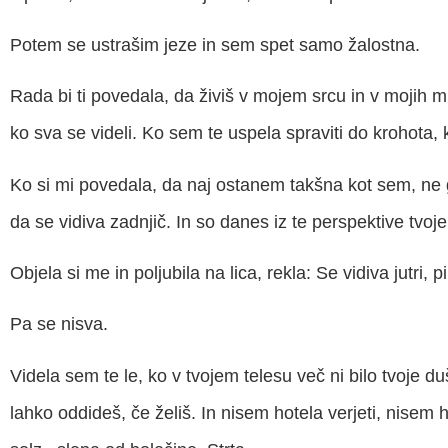
Potem se ustrašim jeze in sem spet samo žalostna.
Rada bi ti povedala, da živiš v mojem srcu in v mojih m
ko sva se videli. Ko sem te uspela spraviti do krohota, k
Ko si mi povedala, da naj ostanem takšna kot sem, ne g
da se vidiva zadnjič. In so danes iz te perspektive tvoje
Objela si me in poljubila na lica, rekla: Se vidiva jutri, p
Pa se nisva.
Videla sem te le, ko v tvojem telesu več ni bilo tvoje du
lahko oddideš, če želiš. In nisem hotela verjeti, nisem 