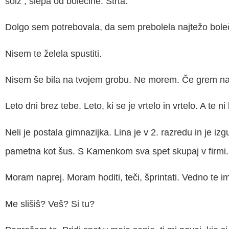
solz , slepa od bolečine. Strta.
Dolgo sem potrebovala, da sem prebolela najtežo bole
Nisem te želela spustiti.
Nisem še bila na tvojem grobu. Ne morem. Če grem na 
Leto dni brez tebe. Leto, ki se je vrtelo in vrtelo. A te ni
Neli je postala gimnazijka. Lina je v 2. razredu in je i
pametna kot šus. S Kamenkom sva spet skupaj v firmi.
Moram naprej. Moram hoditi, teči, šprintati. Vedno te 
Me slišiš? Veš? Si tu?