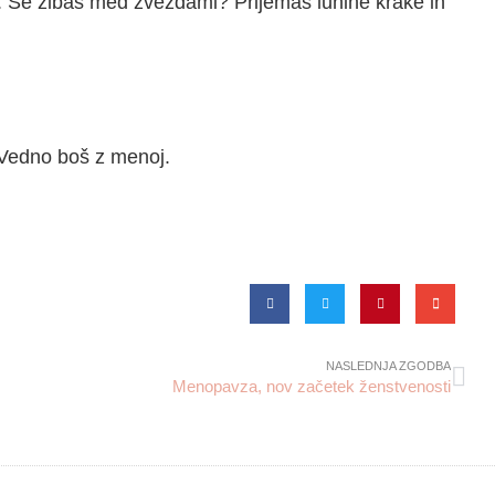
si. Se zibaš med zvezdami? Prijemaš lunine krake in
 Vedno boš z menoj.
NASLEDNJA ZGODBA
Menopavza, nov začetek ženstvenosti