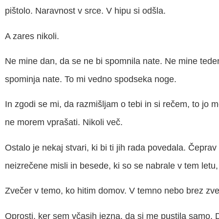
pištolo. Naravnost v srce. V hipu si odšla.
A zares nikoli.
Ne mine dan, da se ne bi spomnila nate. Ne mine teden,
spominja nate. To mi vedno spodseka noge.
In zgodi se mi, da razmišljam o tebi in si rečem, to jo
ne morem vprašati. Nikoli več.
Ostalo je nekaj stvari, ki bi ti jih rada povedala. Čeprav
neizrečene misli in besede, ki so se nabrale v tem letu, 
Zvečer v temo, ko hitim domov. V temno nebo brez zvezd
Oprosti, ker sem včasih jezna, da si me pustila samo. D