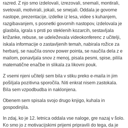
razred. Z njo smo izdelovali, izrezovali, snemali, montirali,
svetovali, motivirali, jokali, se smejali. Oddala je govorne
nastope, prezentacije, izdelke iz lesa, videe s kuhanjem,
razgibavanjem, s posnetki govornih nastopov, izdelovala je
glasbila, igrala s prsti po steklenih kozarcih, sestavljala
križanke, rebuse, se udeleževala videokonferenc z učitelji,
iskala informacije o zastavljenih temah, nabirala rožice za
herbarij, se naučila osnov power pointa, se naučila dela z e
mailom, ponavljala snov z menoj, pisala pesmi, spise, pilila
matematične enačbe in slikala za likovni pouk.
Z vsemi njeni učitelji sem bila v stiku preko e-maila in jim
pošiljala pozitivna sporočila. Niti enkrat nisem zastokala.
Bila sem vzpodbudba in naklonjena.
Obenem sem spisala svojo drugo knjigo, kuhala in
gospodinjila.
In zdaj, ko je 12. letnica oddala vse naloge, gre nazaj v šolo.
Ko smo jo z motivacijskimi prijemi pripravili do tega, da je