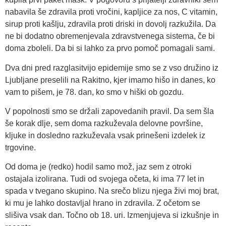
nabavila še zdravila proti vročini, kapljice za nos, C vitamin,
sirup proti kašlju, zdravila proti driski in dovolj razkužila. Da
ne bi dodatno obremenjevala zdravstvenega sistema, če bi
doma zboleli. Da bi si lahko za prvo pomoč pomagali sami.
Dva dni pred razglasitvijo epidemije smo se z vso družino iz
Ljubljane preselili na Rakitno, kjer imamo hišo in danes, ko
vam to pišem, je 78. dan, ko smo v hiški ob gozdu.
V popolnosti smo se držali zapovedanih pravil. Da sem šla
še korak dlje, sem doma razkuževala delovne površine,
kljuke in dosledno razkuževala vsak prinešeni izdelek iz
trgovine.
Od doma je (redko) hodil samo mož, jaz sem z otroki
ostajala izolirana. Tudi od svojega očeta, ki ima 77 let in
spada v tvegano skupino. Na srečo blizu njega živi moj brat,
ki mu je lahko dostavljal hrano in zdravila. Z očetom se
slišiva vsak dan. Točno ob 18. uri. Izmenjujeva si izkušnje in