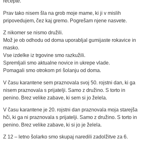
recepte.
Prav tako nisem šla na grob moje mame, ki ji v mislih
pripovedujem, čez kaj gremo. Pogrešam njene nasvete.
Z nikomer se nismo družili.
Mož je ob odhodu od doma uporabljal gumijaste rokavice in
masko.
Vse izdelke iz trgovine smo razkužili.
Spremljali smo aktualne novice in ukrepe vlade.
Pomagali smo otrokom pri šolanju od doma.
V času karantene sem praznovala svoj 50. rojstni dan, ki ga
nisem praznovala s prijatelji. Samo z družino. S torto in
penino. Brez velike zabave, ki sem si jo želela.
V času karantene je 20. rojstni dan praznovala moja starejša
hči, ki ga ni praznovala s prijatelji. Samo z družino. S torto in
penino. Brez velike zabave, ki si jo je želela.
Z 12 – letno šolarko smo skupaj naredili zadolžitve za 6.