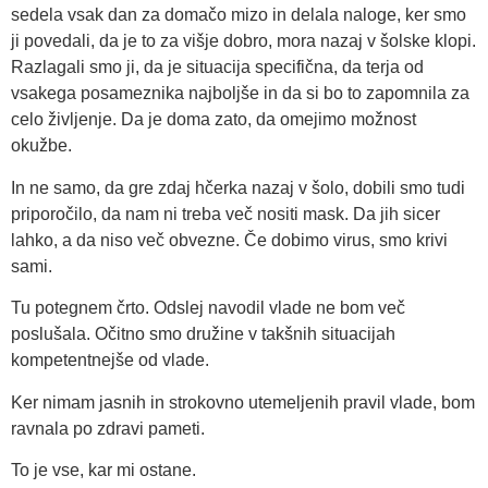
sedela vsak dan za domačo mizo in delala naloge, ker smo
ji povedali, da je to za višje dobro, mora nazaj v šolske klopi.
Razlagali smo ji, da je situacija specifična, da terja od
vsakega posameznika najboljše in da si bo to zapomnila za
celo življenje. Da je doma zato, da omejimo možnost
okužbe.
In ne samo, da gre zdaj hčerka nazaj v šolo, dobili smo tudi
priporočilo, da nam ni treba več nositi mask. Da jih sicer
lahko, a da niso več obvezne. Če dobimo virus, smo krivi
sami.
Tu potegnem črto. Odslej navodil vlade ne bom več
poslušala. Očitno smo družine v takšnih situacijah
kompetentnejše od vlade.
Ker nimam jasnih in strokovno utemeljenih pravil vlade, bom
ravnala po zdravi pameti.
To je vse, kar mi ostane.