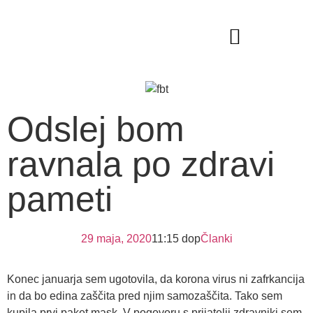
VODITELJICA DOGODKOV
Odslej bom
ravnala po zdravi
pameti
29 maja, 2020
11:15 dop
Članki
Konec januarja sem ugotovila, da korona virus ni zafrkancija
in da bo edina zaščita pred njim samozaščita. Tako sem
kupila prvi paket mask. V pogovoru s prijatelji zdravniki sem